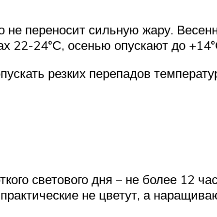
о не переносит сильную жару. Весе
 22-24°С, осенью опускают до +14°С
опускать резких перепадов температу
кого светового дня – не более 12 ча
ы практические не цветут, а наращива