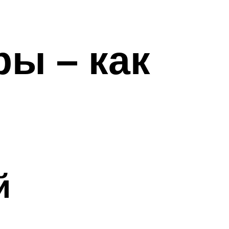
ры – как
й