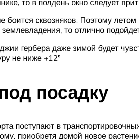
ике, то в полдень окно следует прит
е боится сквозняков. Поэтому летом
о землевладения, то отлично подойдет
джии гербера даже зимой будет чувс
уру не ниже +12°
под посадку
рта поступают в транспортировочных
му, приобретя домой новое растение