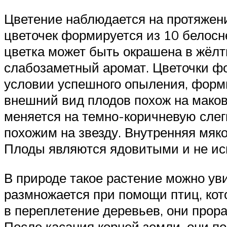
Цветение наблюдается на протяжени
цветочек формируется из 10 белосн
цветка может быть окрашена в жёлт
слабозаметный аромат. Цветочки фо
условии успешного опыления, форми
внешний вид плодов похож на маков
меняется на темно-коричневую слег
похожим на звезду. Внутренняя мяк
Плоды являются ядовитыми и не ис
В природе такое растение можно ув
размножается при помощи птиц, ко
в переплетение деревьев, они прор
После касания корней земли, они по