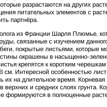
которые разрастаются на других раст
щения питательных элементов с расте
ить партнёра.
иолога из Франции Шарля Плюмье, ко
уды, связанные с изучением данного
обеги, покрытые листьями, которые 
астины окрашены в насыщенно-зелен
 Листья крепятся к коротким черешка
о 8 см. Интересной особенностью лис
ть их на длительное время. Корневая
в верхних и средних слоях грунта. К
ые формируются в полноценные расте