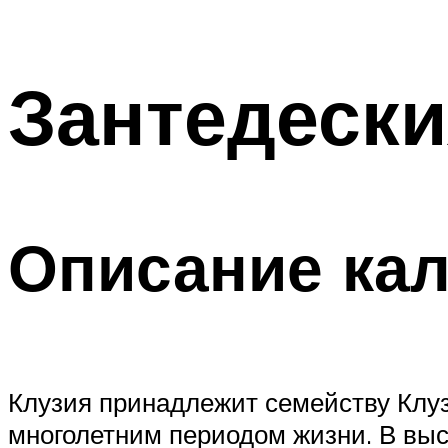
Зантедески
Описание ка
Клузия принадлежит семейству Клуз
многолетним периодом жизни. В высо