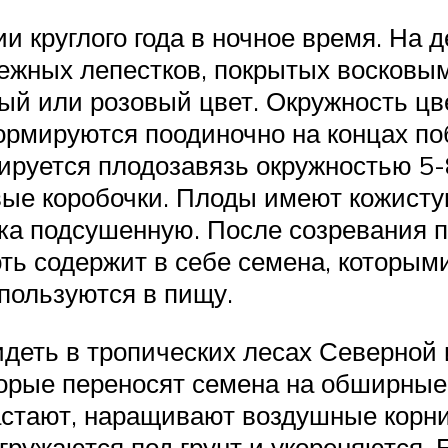
и круглого года в ночное время. На 
ежных лепестков, покрытых восковы
ый или розовый цвет. Окружность цв
рмируются поодиночно на концах поб
руется плодозавязь окружностью 5-
ые коробочки. Плоды имеют кожисту
ка подсушенную. После созревания п
оть содержит в себе семена, которым
пользуются в пищу.
идеть в тропических лесах Северно
торые переносят семена на обширные
астают, наращивают воздушные корни
гружаются под грунт и укореняются. 