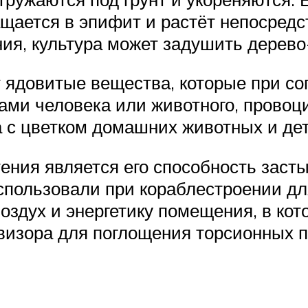
щается в эпифит и растёт непосредст
ния, культура может задушить дерево
ет ядовитые вещества, которые при с
ми человека или животного, провоц
а с цветком домашних животных и дет
ения является его способность заст
использовали при кораблестроении д
здух и энергетику помещения, в кот
визора для поглощения торсионных п