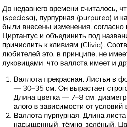
До недавнего времени считалось, ч
(speciosa), пурпурная (purpurea) и
были внесены изменения, согласно 
Циртантус и объединить под назван
причислить к кливиям (Clivia). Соот
любителей это, в принципе, не имее
луковицами, что валлота имеет и др
Валлота прекрасная. Листья в ф
— 30–35 см. Он вырастает строго
Длина цветка — 7–8 см, диаметр
алого в зависимости от условий
Валлота пурпурная. Длина листа 
насыщенный, тёмно-зелёный. Цве