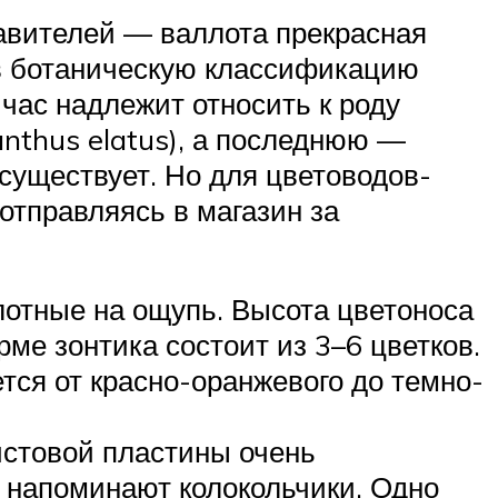
тавителей — валлота прекрасная
о в ботаническую классификацию
час надлежит относить к роду
nthus elatus), а последнюю —
е существует. Но для цветоводов-
 отправляясь в магазин за
лотные на ощупь. Высота цветоноса
ме зонтика состоит из 3–6 цветков.
тся от красно-оранжевого до темно-
листовой пластины очень
 напоминают колокольчики. Одно