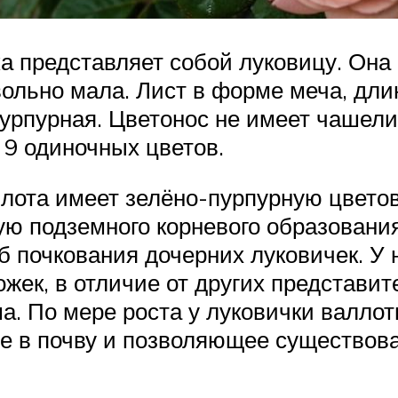
ка представляет собой луковицу. Она
вольно мала. Лист в форме меча, дли
пурпурная. Цветонос не имеет чашели
о 9 одиночных цветов.
ллота имеет зелёно-пурпурную цвето
ю подземного корневого образовани
 почкования дочерних луковичек. У 
к, в отличие от других представите
а. По мере роста у луковички валлот
е в почву и позволяющее существова