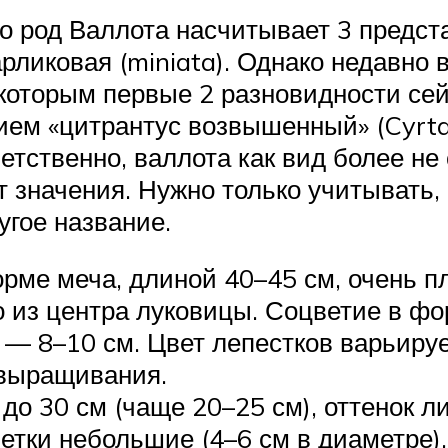
то род Валлота насчитывает 3 предс
 карликовая (miniata). Однако недавн
которым первые 2 разновидности сей
ием «цитрантус возвышенный» (Cyrta
ветственно, валлота как вид более н
т значения. Нужно только учитывать,
угое название.
орме меча, длиной 40–45 см, очень п
 из центра луковицы. Соцветие в фор
 — 8–10 см. Цвет лепестков варьируе
 выращивания.
до 30 см (чаще 20–25 см), оттенок 
тки небольшие (4–6 см в диаметре),