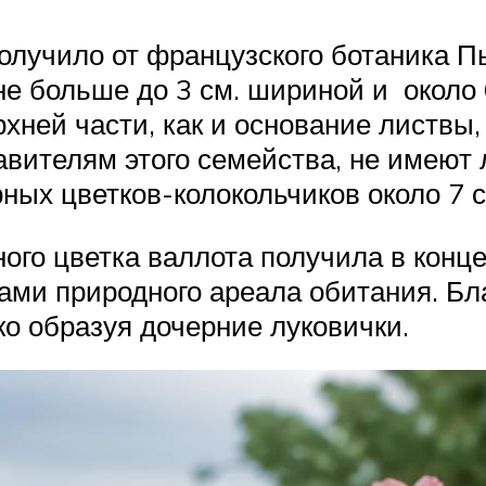
олучило от французского ботаника П
не больше до 3 см. шириной и около
рхней части, как и основание листвы,
вителям этого семейства, не имеют 
рных цветков-колокольчиков около 7 
ого цветка валлота получила в конце 
ами природного ареала обитания. Бл
ко образуя дочерние луковички.