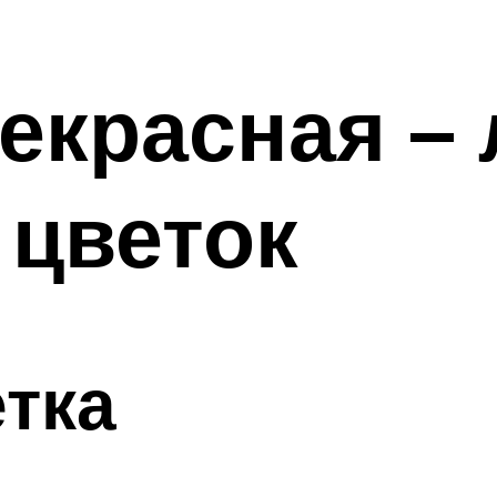
рекрасная 
 цветок
тка