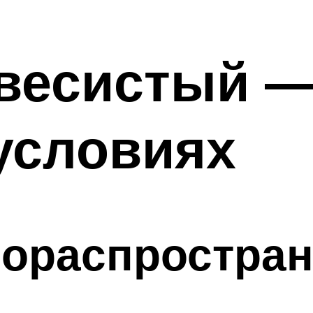
весистый —
условиях
мораспростра