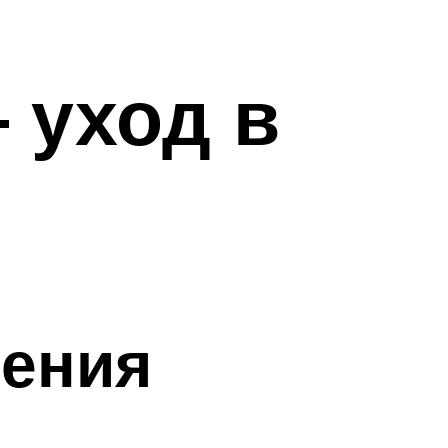
 уход в
нения