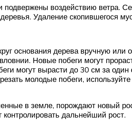
и подвержены воздействию ветра. Се
е деревья. Удаление скопившегося му
уг основания дерева вручную или о
вловнии. Новые побеги могут прорас
еги могут вырасти до 30 см за один
отрезать молодые побеги, используй
енные в земле, порождают новый рос
т контролировать дальнейший рост.