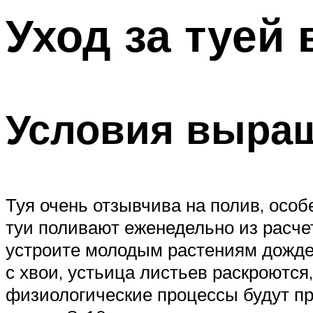
Уход за туей 
Условия выра
Туя очень отзывчива на полив, осо
туи поливают еженедельно из расчет
устроите молодым растениям дождева
с хвои, устьица листьев раскроются
физиологические процессы будут про