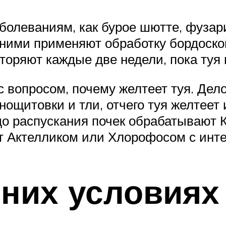
болеваниям, как бурое шютте, фузар
с ними применяют обработку бордоск
торяют каждые две недели, пока туя 
 вопросом, почему желтеет туя. Дело
щитовки и тли, отчего туя желтеет 
 до распускания почек обрабатывают
т Актелликом или Хлорофосом с инте
них условиях