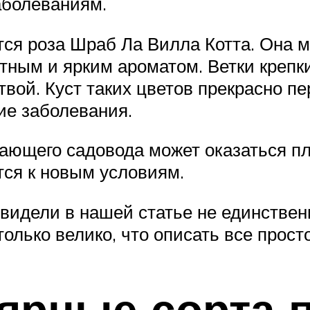
аболеваниям.
тся роза Шраб Ла Вилла Котта. Она 
ным и ярким ароматом. Ветки крепки
вой. Куст таких цветов прекрасно пе
ие заболевания.
ающего садовода может оказаться пл
тся к новым условиям.
увидели в нашей статье не единстве
только велико, что описать все прост
ярные сорта 