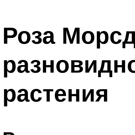
Роза Морсд
разновидн
растения