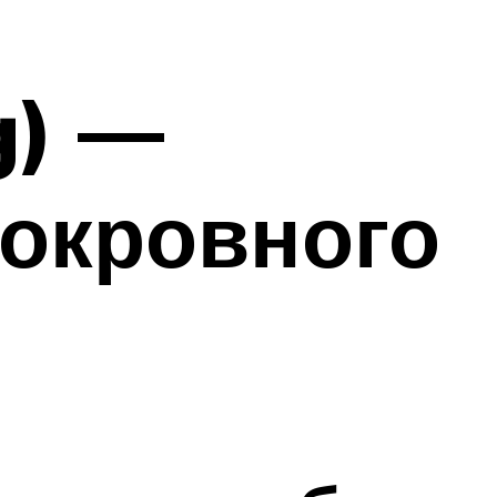
g) —
окровного