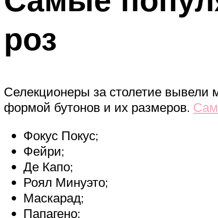
роз
Селекционеры за столетие вывели м
формой бутонов и их размеров.
Сам
Фокус Покус;
Фейри;
Де Капо;
Роял Минуэто;
Маскарад;
Папагено;