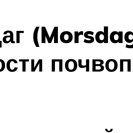
аг (Morsda
ости почвоп