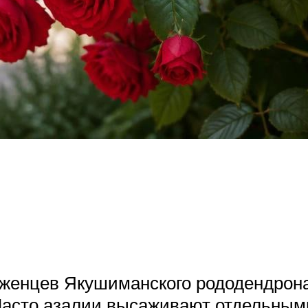
женцев Якушиманского рододендрона
Часто азалии высаживают отдельным