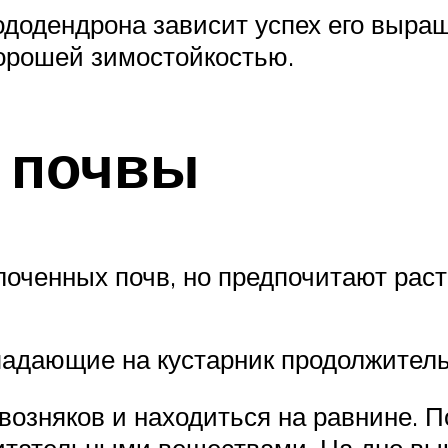
ододендрона зависит успех его выр
хорошей зимостойкостью.
 почвы
лоченных почв, но предпочитают раст
адающие на кустарник продолжительн
возняков и находиться на равнине. 