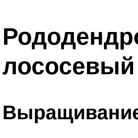
Рододендр
лососевый
Выращивани