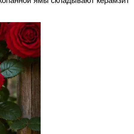
ыкопанной ямы складывают керамзит