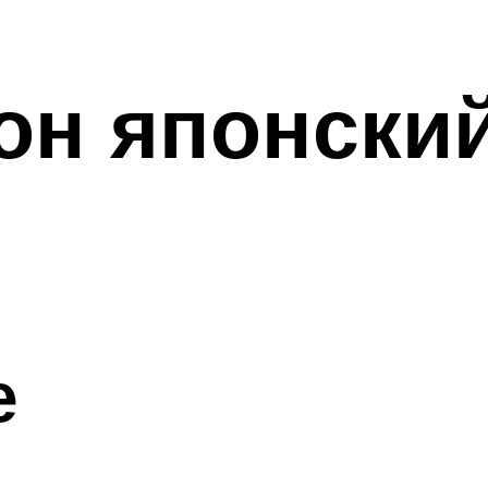
он японски
е