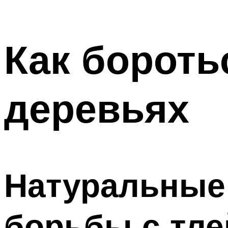
Как бороть
деревьях
Натуральные
борьбы с тле