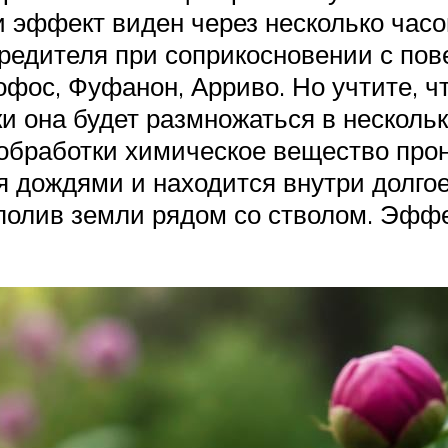
и эффект виден через несколько часо
вредителя при соприкосновении с пов
офос, Фуфанон, Арриво. Но учтите, ч
и она будет размножаться в нескольк
обработки химическое вещество прони
я дождями и находится внутри долго
полив земли рядом со стволом. Эффе