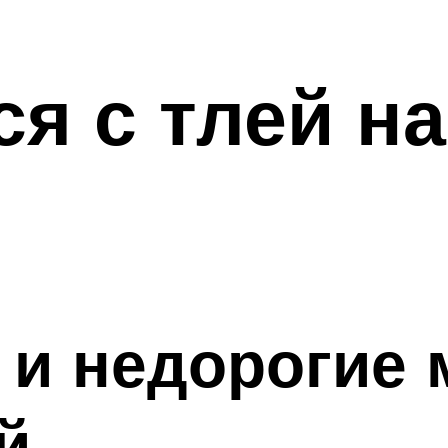
ся с тлей н
 и недорогие
й