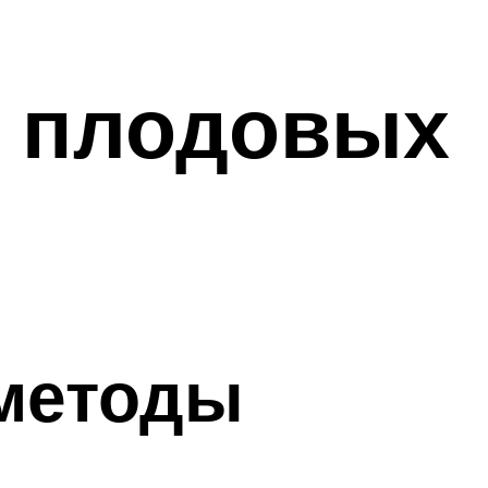
а плодовых
 методы