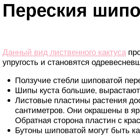
Переския шипо
Данный вид лиственного кактуса
про
упругость и становятся одревеснев
Ползучие стебли шиповатой пере
Шипы куста большие, вырастают 
Листовые пластины растения дос
сантиметров. Они окрашены в я
Обратная сторона пластин с кра
Бутоны шиповатой могут быть как