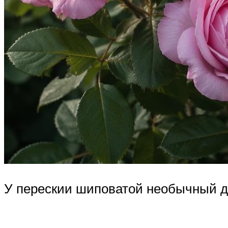
У перескии шиповатой необычный д