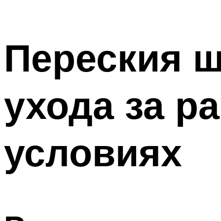
Переския 
ухода за р
условиях