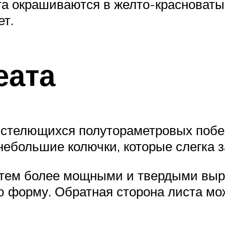
та окрашиваются в желто-красноваты
ет.
еата
за стелющихся полутораметровых поб
ебольшие колючки, которые слегка з
, тем более мощными и твердыми вы
 форму. Обратная сторона листа мо