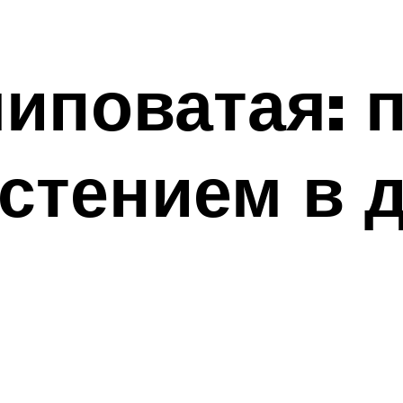
шиповатая:
астением в