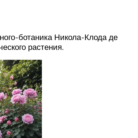
ченого-ботаника Никола-Клода де
ческого растения.