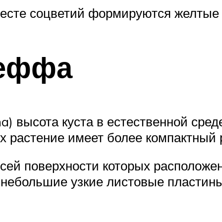
 месте соцветий формируются желтые
сеффа
a) высота куста в естественной сред
ях растение имеет более компактный 
 всей поверхности которых располо
небольшие узкие листовые пластины