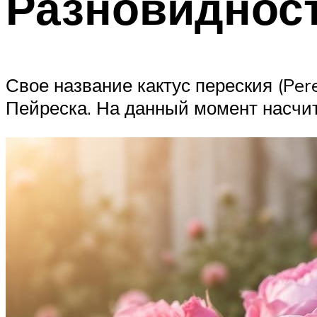
Разновидност
Свое название кактус переския (Per
Пейреска. На данный момент насчиты