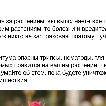
ая за растением, вы выполняете все 
воим растениям, то болезни и вреди
ибок никто не застрахован, поэтому 
итума опасны трипсы, нематоды, тля
омых появится на вашем растении, п
 Думайте об этом, пока будете уничто
ришествия.