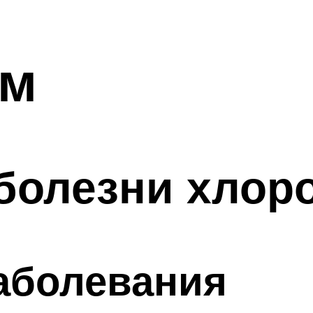
ум
 болезни хлор
аболевания