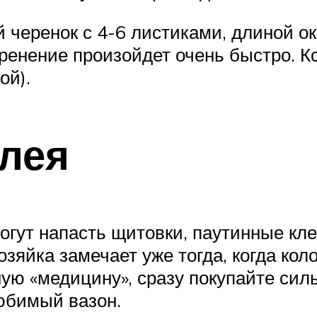
черенок с 4-6 листиками, длиной око
оренение произойдет очень быстро. К
ой).
илея
гут напасть щитовки, паутинные кле
озяйка замечает уже тогда, когда ко
ную «медицину», сразу покупайте си
любимый вазон.