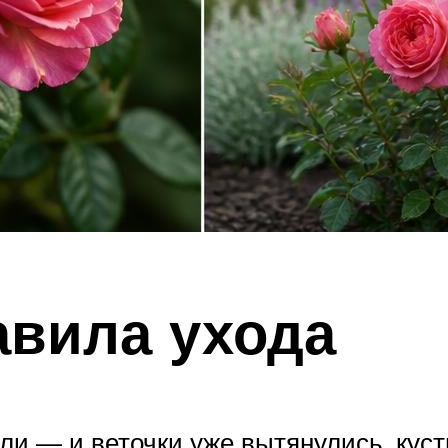
вила ухода
ли — и веточки уже вытянулись, куст