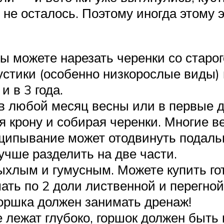
 не осталось. Поэтому иногда этому 
 можете нарезать черенки со старого
устики (особенно низкорослые виды)
и в 3 года.
в любой месяц весны или в первые д
 крону и собирая черенки. Многие в
ищипывание может отодвинуть подал
учше разделить на две части.
ыхлым и гумусным. Можете купить го
ть по 2 доли лиственной и перегнойн
горшка должен занимать дренаж!
е лежат глубоко, горшок должен быть