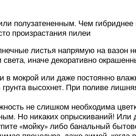
ли полузатененным. Чем гибриднее в
то произрастания пилеи
лнечные листья напрямую на вазон не
 света, иначе декоративно окрашенн
ти в мокрой или даже постоянно влаж
ть грунта высохнет. При поливе лишн
ность не слишком необходима цветку,
ным. Но никаких опрыскиваний! Или 
пите «мойку» либо банальный бытов
димая процедура, даже зимой, когда в