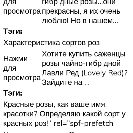
для
гибр дные розы…они
просмотра
прекрасны, я их очень
люблю! Но в нашем…
Тэги:
Характеристика сортов роз
Хотите купить саженцы
Нажми
розы чайно-гибр дной
для
Лавли Ред (Lovely Red)?
просмотра
Зайдите на …
Тэги:
Красные розы, как ваше имя,
красотки? Определяю какой сорт у
красных роз!” rel=”spf-prefetch