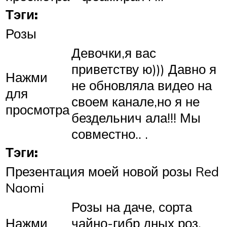
Тэги:
Розы
Девочки,я вас
приветству ю))) Давно я
Нажми
не обновляла видео на
для
своем канале,но я не
просмотра
бездельнич ала!!! Мы
совместно.. .
Тэги:
Презентация моей новой розы Red
Naomi
Розы на даче, сорта
Нажми
чайно-гибр дных роз.