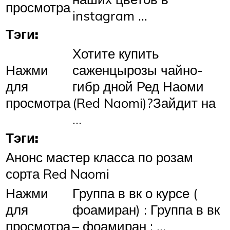
просмотра
instagram …
Тэги:
Хотите купить
Нажми
саженцырозы чайно-
для
гибр дной Ред Наоми
просмотра
(Red Naomi)?Зайдит на
…
Тэги:
Анонс мастер класса по розам
сорта Red Naomi
Нажми
Группа в вк о курсе (
для
фоамиран) : Группа в вк
просмотра
– фоамиран : …