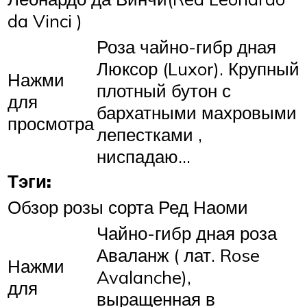
da Vinci )
Роза чайно-гибр дная
Люксор (Luxor). Крупный
Нажми
плотный бутон с
для
бархатными махровыми
просмотра
лепестками ,
ниспадаю…
Тэги:
Обзор розы сорта Ред Наоми
Чайно-гибр дная роза
Аваланж ( лат. Rose
Нажми
Avalanche),
для
выращенная в