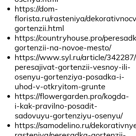
https://dom-
florista.ru/rasteniya/dekorativno
gortenzii.html
https://countryhouse.pro/peresad
gortenzii-na-novoe-mesto/
https://www.syl.ru/article/342287
peresajivat-gortenzii-vesnoy-ili-
osenyu-gortenziya-posadka-i-
uhod-v-otkryitom-grunte
https://flowergarden.pro/kogda-
i-kak-pravilno-posadit-
sadovuyu-gortenziyu-osenyu/
https://samodelino.ru/dekorativny
rasteniya/peresadka-gortenzii-