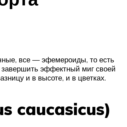
ичные, все — эфемероиды, то есть
о завершить эффектный миг своей
зницу и в высоте, и в цветках.
s caucasicus)