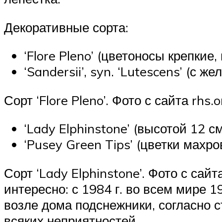
Декоративные сорта:
‘Flore Pleno’ (цветоносы крепкие,
‘Sandersii’, syn. ‘Lutescens’ (с 
Сорт ‘Flore Pleno’. Фото с сайта rhs.o
‘Lady Elphinstone’ (высотой 12 
‘Pusey Green Tips’ (цветки махро
Сорт ‘Lady Elphinstone’. Фото с сайт
интересно: с 1984 г. во всем мире 
возле дома подснежники, согласно 
всяких неприятностей.