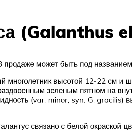
а (Galanthus el
 В продаже может быть под названием
й многолетник высотой 12-22 см и ш
 раздвоенным зеленым пятном на вну
ность (var. minor, syn. G. gracilis)
галантус связано с белой окраской цв