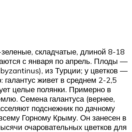
зеленые, складчатые, длиной 8-18
каются с января по апрель. Плоды —
yzantinus), из Турции; у цветков —
 галантус живет в среднем 2-2,5
зует целые полянки. Примерно в
емлю. Семена галантуса (вернее,
асселяют подснежник по дачному
 всему Горному Крыму. Он занесен в
 тысячи очаровательных цветков для