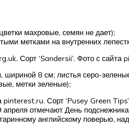
 цветки махровые, семян не дает);
желтыми метками на внутренних лепестк
rg.uk. Сорт ‘Sandersii’. Фото с сайта p
см, шириной 8 см; листья серо-зелены
вые, метки зеленые);
а pinterest.ru. Сорт ‘Pusey Green Tip
19 апреля отмечают День подснежник
старинному английскому поверью, над