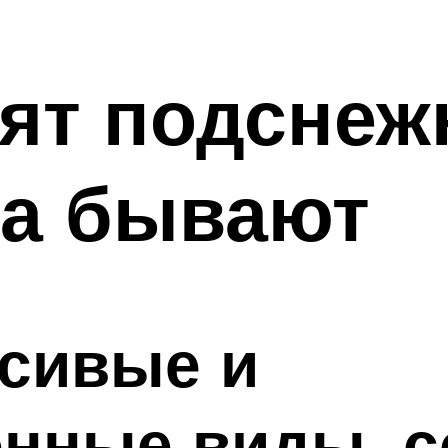
дят подснеж
та бывают
асивые и
нные виды, с