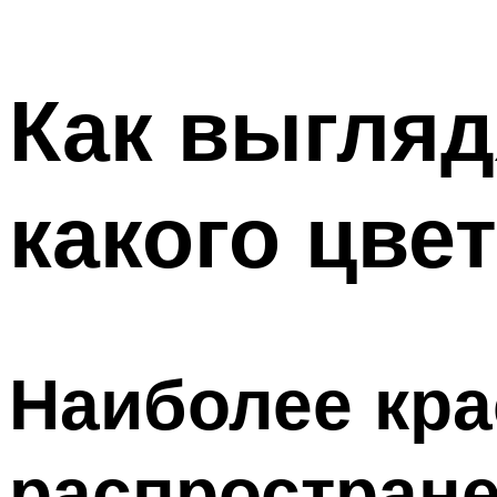
Как выгля
какого цве
Наиболее кр
распростране