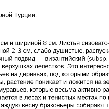
рной Турции.
м и шириной 8 см. Листья сизовато-
иной 2-3 см, слабо душистые; распус
ный подвид — византийский (subsp. b
верхушках лепестков. Это интересно:
ьев на деревьях, под которыми обра
ды, растение поникает и ложится на з
муравьев, которые весьма активно р
чается в лесах и тенистых местах по
, каждую весну браконьеры собирают