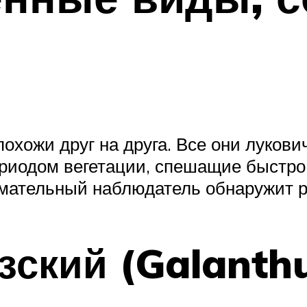
похожи друг на друга. Все они луков
периодом вегетации, спешащие быстр
мательный наблюдатель обнаружит ра
зский (Galanthu