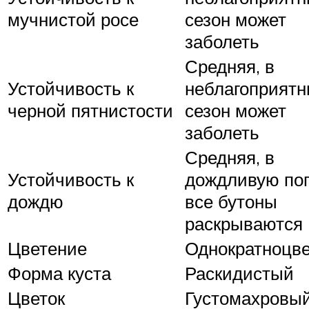
мучнистой росе
сезон может
заболеть
Средняя, в
Устойчивость к
неблагоприят
черной пятнистости
сезон может
заболеть
Средняя, в
Устойчивость к
дождливую пог
дождю
все бутоны
раскрываются
Цветение
Однократноцв
Форма куста
Раскидистый
Цветок
Густомахровы