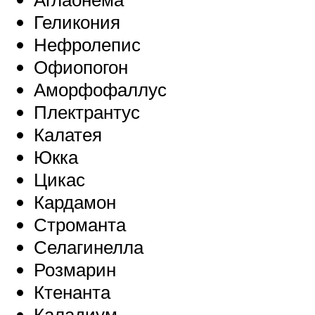
Геликония
Нефролепис
Офиопогон
Аморфофаллус
Плектрантус
Калатея
Юкка
Цикас
Кардамон
Строманта
Селагинелла
Розмарин
Ктенанта
Каладиум