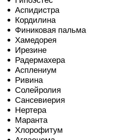
Аспидистра
Кордилина
Финиковая пальма
Хамедорея
Ирезине
Радермахера
Асплениум
Ривина
Солейролия
Сансевиерия
Нертера
Маранта
Хлорофитум
Аглаонема