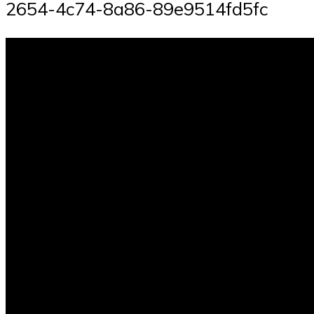
2654-4c74-8a86-89e9514fd5fc