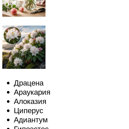
Драцена
Араукария
Алоказия
Циперус
Адиантум
Гипоэстес