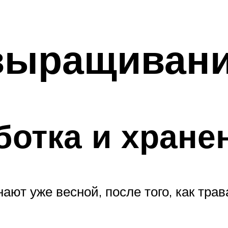
выращивани
ботка и хране
ют уже весной, после того, как трава