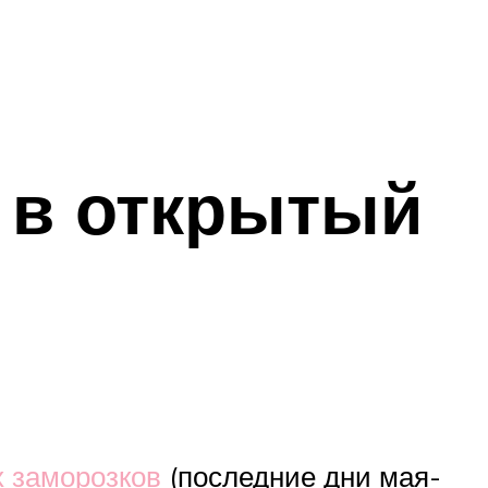
 в открытый
х заморозков
(последние дни мая-