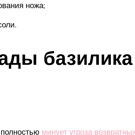
ования ножа;
соли.
ады базилика
а полностью
минует угроза возвратны