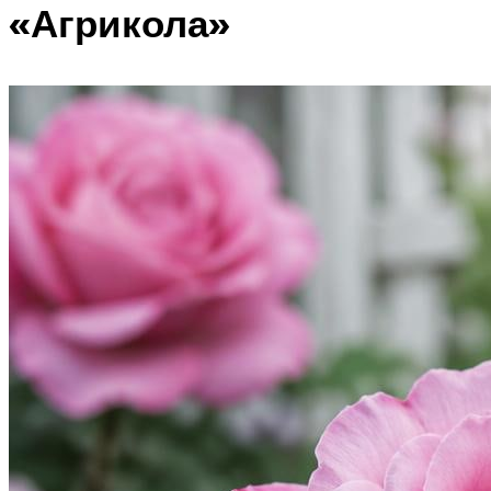
«Агрикола»