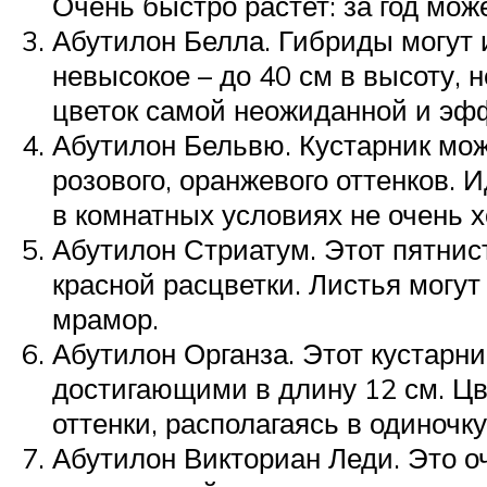
Очень быстро растет: за год може
Абутилон Белла. Гибриды могут 
невысокое – до 40 см в высоту, 
цветок самой неожиданной и эфф
Абутилон Бельвю. Кустарник може
розового, оранжевого оттенков. 
в комнатных условиях не очень х
Абутилон Стриатум. Этот пятнис
красной расцветки. Листья могут
мрамор.
Абутилон Органза. Этот кустарн
достигающими в длину 12 см. Цв
оттенки, располагаясь в одиночку
Абутилон Викториан Леди. Это 