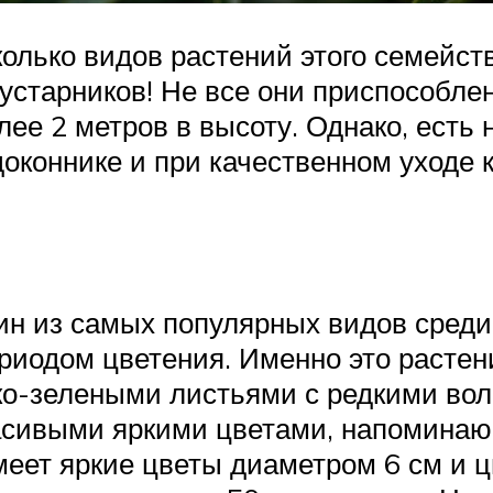
колько видов растений этого семейст
укустарников! Не все они приспособ
олее 2 метров в высоту. Однако, ест
доконнике и при качественном уходе 
ин из самых популярных видов среди
иодом цветения. Именно это растени
-зелеными листьями с редкими вол
расивыми яркими цветами, напоминаю
еет яркие цветы диаметром 6 см и цв