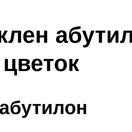
клен абути
 цветок
 абутилон