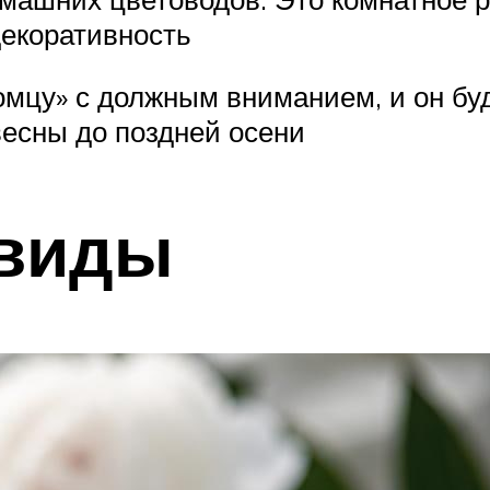
декоративность
омцу» с должным вниманием, и он бу
весны до поздней осени
виды