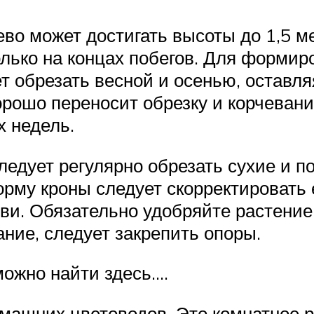
о может достигать высоты до 1,5 ме
лько на концах побегов. Для формир
т обрезать весной и осенью, оставля
рошо переносит обрезку и корчевани
х недель.
ледует регулярно обрезать сухие и 
орму кроны следует скорректировать
тви. Обязательно удобряйте растение
ание, следует закрепить опоры.
можно найти здесь….
машних цветоводов. Это комнатное ра