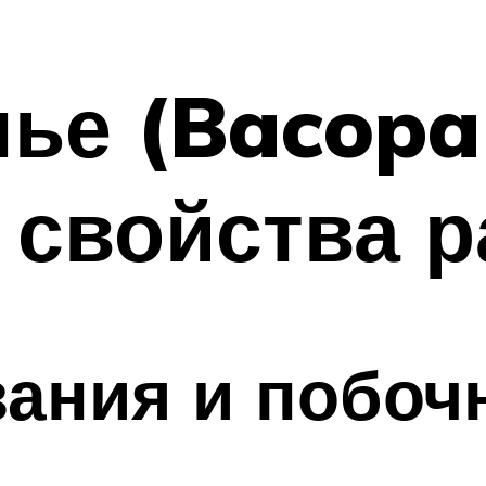
ье (Bacopa 
 свойства р
зания и побо