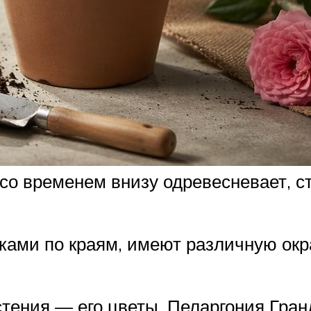
со временем внизу одревесневает, с
иками по краям, имеют различную ок
тения — его цветы. Пеларгония Гра