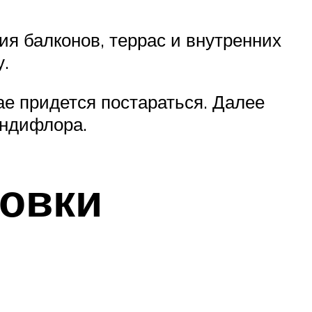
я балконов, террас и внутренних
у.
е придется постараться. Далее
андифлора.
овки