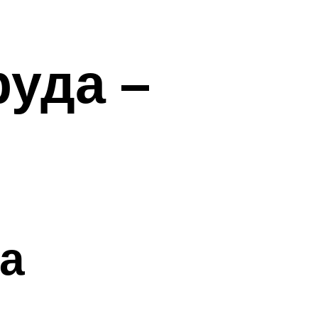
уда –
а