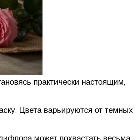
тановясь практически настоящим,
раску. Цвета варьируются от темных
ндифлора может похвастать весьма