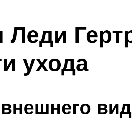
 Леди Гертр
и ухода
 внешнего вид