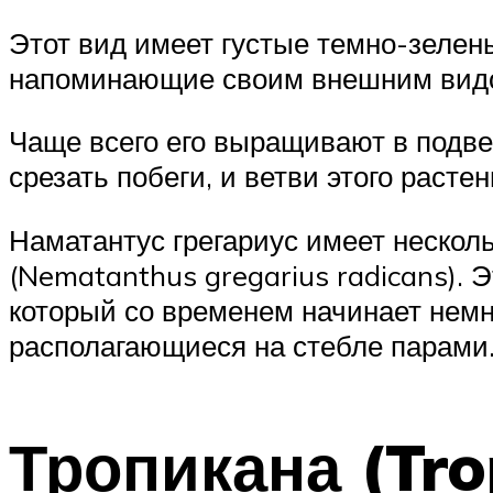
Этот вид имеет густые темно-зелен
напоминающие своим внешним видо
Чаще всего его выращивают в подве
срезать побеги, и ветви этого расте
Наматантус грегариус имеет несколь
(Nematanthus gregarius radicans).
который со временем начинает немн
располагающиеся на стебле парами
Тропикана (Tro