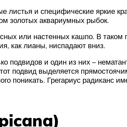
ые листья и специфические яркие кр
м золотых аквариумных рыбок.
сных или настенных кашпо. В таком
ния, как лианы, ниспадают вниз.
ко подвидов и один из них – нематан
 Этот подвид выделяется прямостояч
ого поникать. Грегариус радиканс им
.
picana)