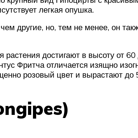
исутствует легкая опушка.
 чем другие, но, тем не менее, он т
растения достигают в высоту от 60 д
нтус Фритча отличается изящно изог
нно розовый цвет и вырастают до 5
ongipes)