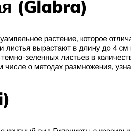
я (Glabra)
луампельное растение, которое отли
и листья вырастают в длину до 4 см
 темно-зеленных листьев в количеств
м числе о методах размножения, узна
i)
но крупный вид Гипоцирты с красивы