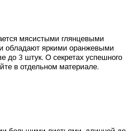
чается мясистыми глянцевыми
 и обладают яркими оранжевыми
е до 3 штук. О секретах успешного
йте в отдельном материале.
ми большими листьями, длинной до