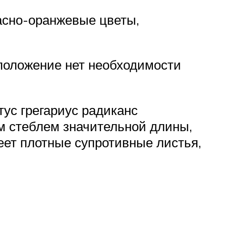
асно-оранжевые цветы,
 положение нет необходимости
тус грегариус радиканс
им стеблем значительной длины,
еет плотные супротивные листья,