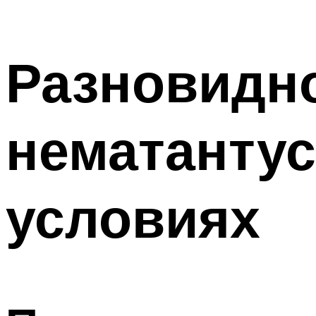
Разновидно
нематантус
условиях