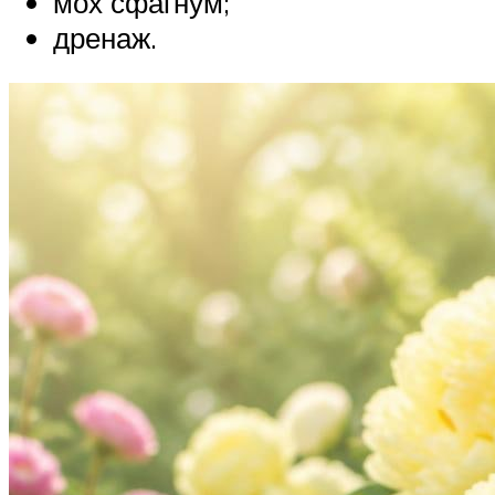
мох сфагнум;
дренаж.