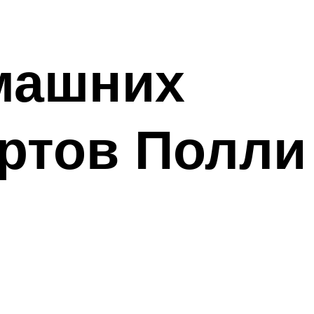
машних
ортов Полли