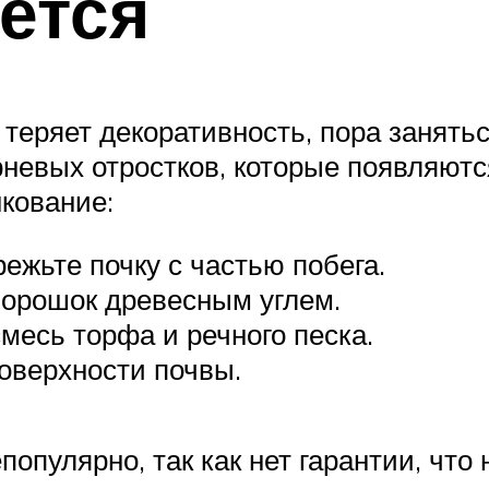
ется
и теряет декоративность, пора занят
невых отростков, которые появляютс
кование:
режьте почку с частью побега.
порошок древесным углем.
месь торфа и речного песка.
оверхности почвы.
пулярно, так как нет гарантии, что 