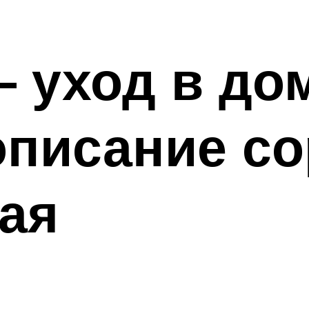
— уход в до
описание с
ая