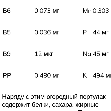
В6
0,073 мг
Mn
0,303
В5
0,036 мг
P
44 мг
В9
12 мкг
Na
45 мг
РР
0,480 мг
K
494 м
Наряду с этим огородный портулак
содержит белки, сахара, жирные