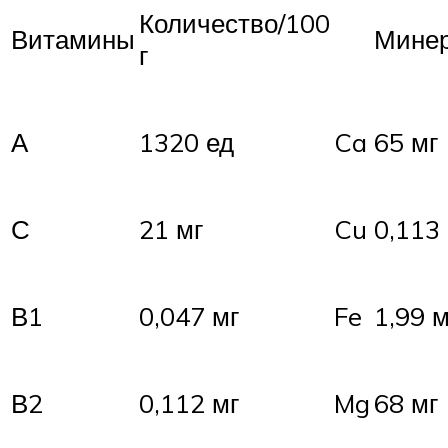
Количество/100
Витамины
Мине
г
А
1320 ед
Ca
65 мг
С
21 мг
Cu
0,113
В1
0,047 мг
Fe
1,99 м
В2
0,112 мг
Mg
68 мг