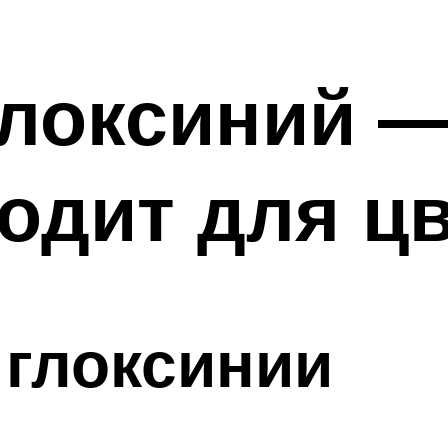
глоксиний —
одит для цв
 глоксинии