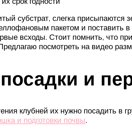
их срок годности
ый субстрат, слегка присыпаются з
еллофановым пакетом и поставить в т
рвые всходы. Стоит помнить, что при
Предлагаю посмотреть на видео раз
посадки и пе
ния клубней их нужно посадить в гру
ршка и подготовки почвы
.