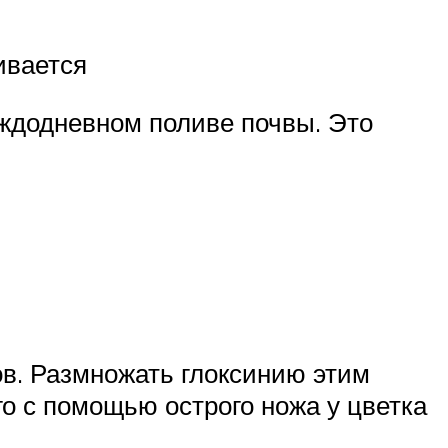
ивается
ждодневном поливе почвы. Это
ков. Размножать глоксинию этим
го с помощью острого ножа у цветка