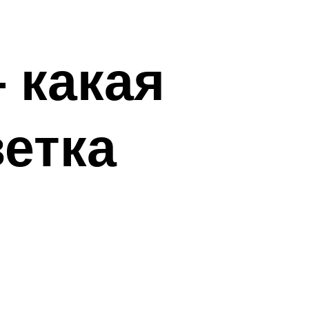
 какая
етка