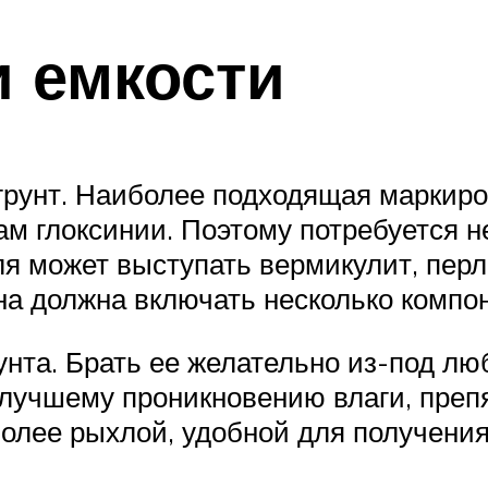
и емкости
грунт. Наиболее подходящая маркиро
ам глоксинии. Поэтому потребуется н
ля может выступать вермикулит, перл
а должна включать несколько компон
рунта. Брать ее желательно из-под л
т лучшему проникновению влаги, преп
 более рыхлой, удобной для получени