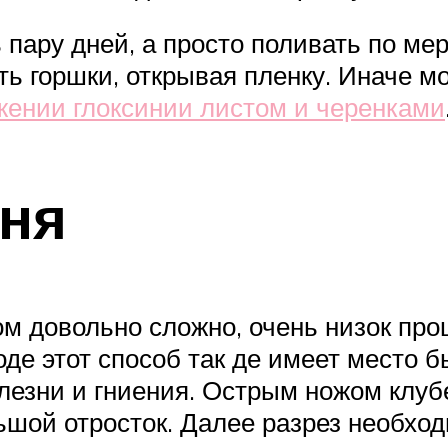
ь пару дней, а просто поливать по ме
ь горшки, открывая пленку. Иначе м
ении глоксинии листом и черенками
ня
м довольно сложно, очень низок про
де этот способ так де имеет место 
лезни и гниения. Острым ножом клубе
ьшой отросток. Далее разрез необхо