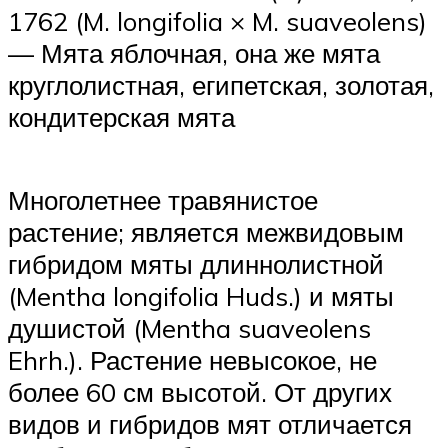
1762 (M. longifolia × M. suaveolens)
— Мята яблочная, она же мята
круглолистная, египетская, золотая,
кондитерская мята
Многолетнее травянистое
растение; является межвидовым
гибридом мяты длиннолистной
(Mentha longifolia Huds.) и мяты
душистой (Mentha suaveolens
Ehrh.). Растение невысокое, не
более 60 см высотой. От других
видов и гибридов мят отличается