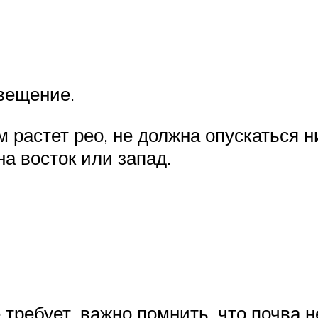
вещение.
м растет рео, не должна опускаться 
а восток или запад.
 требует, важно помнить, что почва 