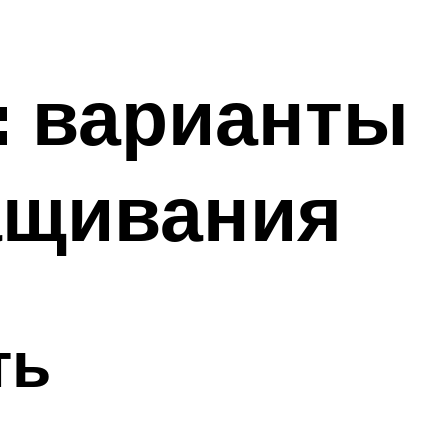
: варианты
ащивания
ть