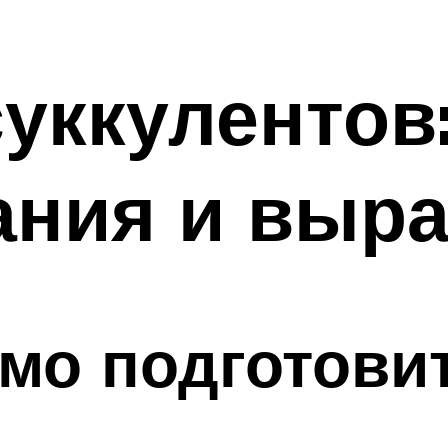
суккулентов
ания и выр
мо подготови