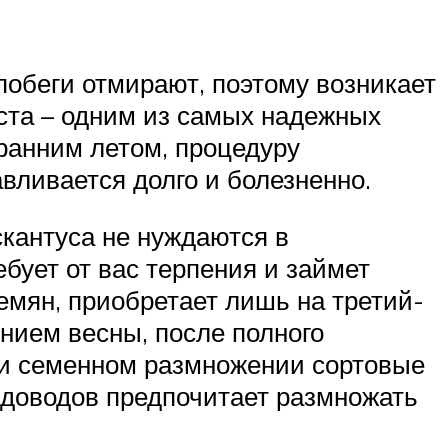
побеги отмирают, поэтому возникает
ста – одним из самых надежных
ранним летом, процедуру
вливается долго и болезненно.
кантуса не нуждаются в
бует от вас терпения и займет
емян, приобретает лишь на третий-
ением весны, после полного
при семенном размножении сортовые
адоводов предпочитает размножать