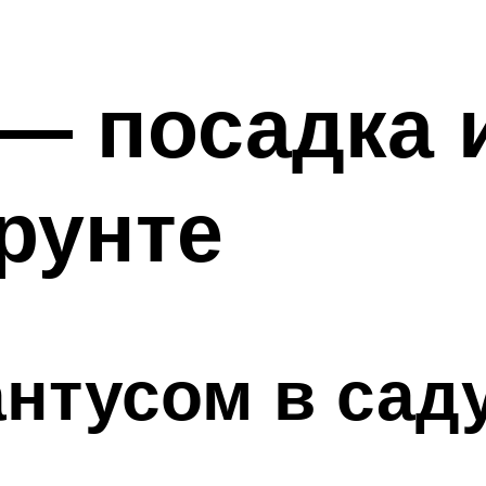
— посадка и
рунте
антусом в сад