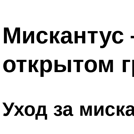
Мискантус 
открытом г
Уход за миск