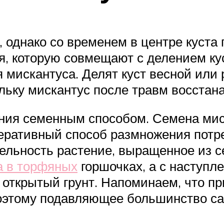
 однако со временем в центре куста 
я, которую совмещают с делением ку
 мискантуса. Делят куст весной или 
льку мискантус после травм восстана
ния семенным способом. Семена мис
неративный способ размножения потре
тельность растение, выращенное из с
 в торфяных
горшочках, а с наступл
 открытый грунт. Напоминаем, что 
поэтому подавляющее большинство с