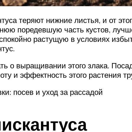
туса теряют нижние листья, и от это
нюю поредевшую часть кустов, лучше
, спокойно растущую в условиях избы
тус.
ать о выращивании этого злака. Поса
соту и эффектность этого растения т
ки: посев и уход за рассадой
искантуса