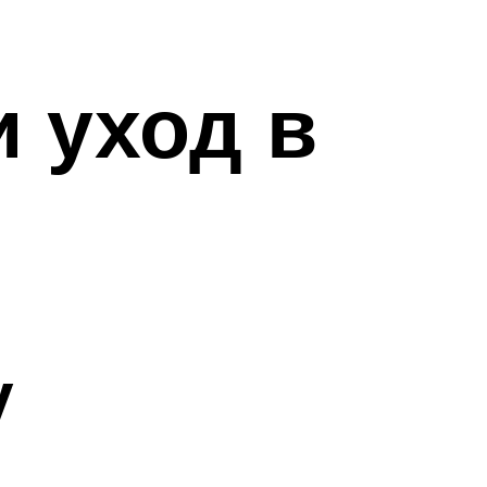
 уход в
у