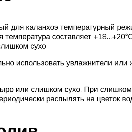
ый для каланхоэ температурный реж
я температура составляет +18…+20°
слишком сухо
льно использовать увлажнители или 
сыро или слишком сухо. При слишком
ериодически распылять на цветок во
олив