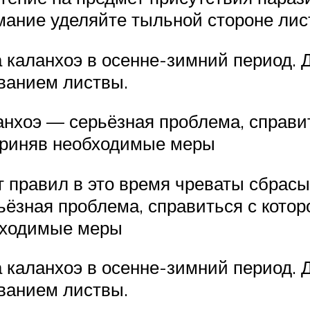
мание уделяйте тыльной стороне лис
а каланхоэ в осенне-зимний период.
ванием листвы.
анхоэ — серьёзная проблема, справит
приняв необходимые меры
 правил в это время чреваты сбрасы
ьёзная проблема, справиться с котор
бходимые меры
а каланхоэ в осенне-зимний период.
ванием листвы.