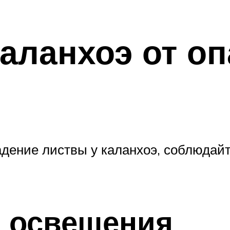
каланхоэ от о
адение листвы у каланхоэ, соблюдай
 освещения