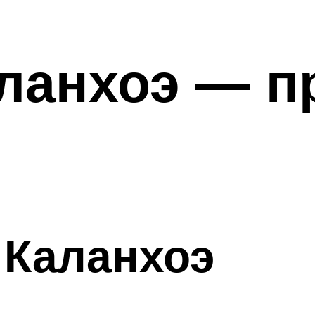
аланхоэ — п
 Каланхоэ