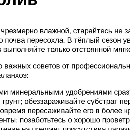
 чрезмерно влажной, старайтесь не з
то почва пересохла. В тёплый сезон 
 выполняйте только отстоянной мягк
о важных советов от профессиональ
аланхоэ:
ми минеральными удобрениями сразу 
 грунт; обеззараживайте субстрат пе
овремя пересаживайте его в более кр
енты; позаботьтесь о хорошо провет
тение на предмет присутствия параз