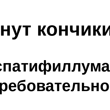
нут кончик
спатифиллума
ребовательно