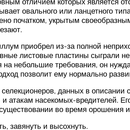
овным отличием которых является от
бывает овального или ланцетного тип
лено початком, укрытым своеобразны
езают.
иллум приобрел из-за полной неприх
ивные листовые пластины сыграли н
я на небольшие требования, он нужд
одход позволит ему нормально развив
 селекционеров, данных в описании 
 и атакам насекомых-вредителей. Ег
 существовании во время орошения 
ь, завянуть и высохнуть.