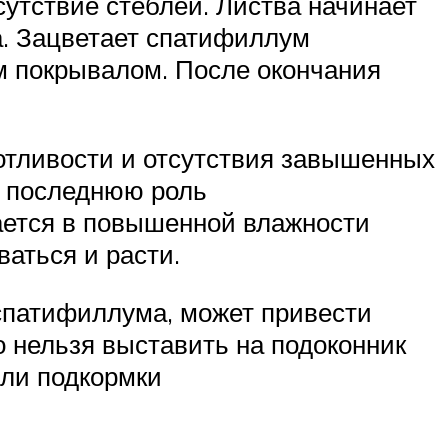
сутствие стеблей. Листва начинает
а. Зацветает спатифиллум
м покрывалом. После окончания
отливости и отсутствия завышенных
е последнюю роль
ается в повышенной влажности
аться и расти.
спатифиллума, может привести
о нельзя выставить на подоконник
или подкормки