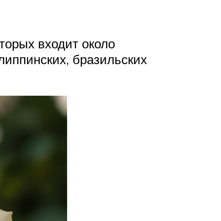
торых входит около
липпинских, бразильских