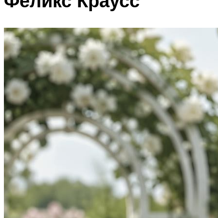
Феликс Краусс