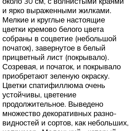
около 30 см, с волнистыми краями
и ярко выраженными жилка­ми.
Мелкие и круглые настоящие
цветки кремово белого цвета
собраны в соцветие (небольшой
по­чаток), завернутое в белый
прицветный лист (по­крывало).
Созревая, и початок, и покрывало
приобретают зеленую окраску.
Цветки спатифил­люма очень
устойчивы, цветение
продолжительное. Выведено
множество декоративных разно­
видностей и сортов, как небольших,