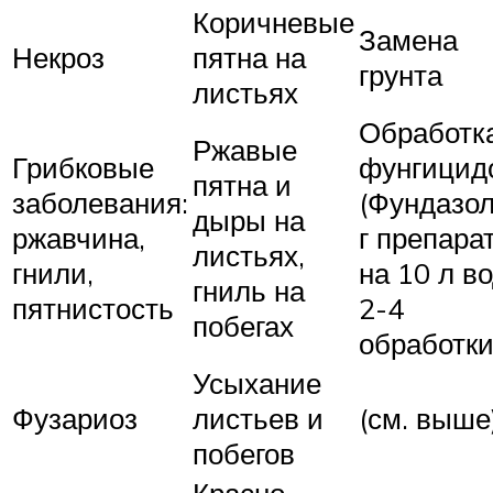
Коричневые
Замена
Некроз
пятна на
грунта
листьях
Обработк
Ржавые
Грибковые
фунгицид
пятна и
заболевания:
(Фундазол
дыры на
ржавчина,
г препара
листьях,
гнили,
на 10 л в
гниль на
пятнистость
2-4
побегах
обработки
Усыхание
Фузариоз
листьев и
(см. выше
побегов