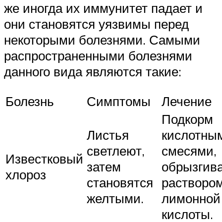
же иногда их иммунитет падает и
они становятся уязвимы перед
некоторыми болезнями. Самыми
распространенными болезнями
данного вида являются такие:
Болезнь
Симптомы
Лечение
Подкорм
Листья
кислотны
светлеют,
смесями,
Известковый
затем
обрызгив
хлороз
становятся
растворо
желтыми.
лимонной
кислоты.