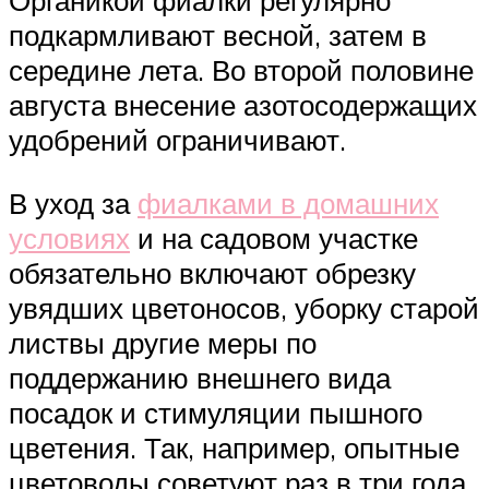
Органикой фиалки регулярно
подкармливают весной, затем в
середине лета. Во второй половине
августа внесение азотосодержащих
удобрений ограничивают.
В уход за
фиалками в домашних
условиях
и на садовом участке
обязательно включают обрезку
увядших цветоносов, уборку старой
листвы другие меры по
поддержанию внешнего вида
посадок и стимуляции пышного
цветения. Так, например, опытные
цветоводы советуют раз в три года