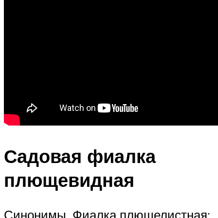
Садовая фиалка
плющевидная
Синонимы. Фиалка плющелистная;