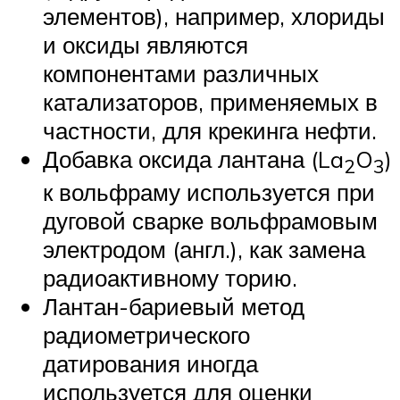
элементов), например, хлориды
и оксиды являются
компонентами различных
катализаторов, применяемых в
частности, для крекинга нефти.
Добавка оксида лантана (La
O
)
2
3
к вольфраму используется при
дуговой сварке вольфрамовым
электродом (англ.), как замена
радиоактивному торию.
Лантан-бариевый метод
радиометрического
датирования иногда
используется для оценки