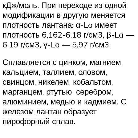
кДж/моль. При переходе из одной
модификации в другую меняется
плотность лантана: α-La имеет
плотность 6,162-6,18 г/см3, β-La —
6,19 г/см3, γ-La — 5,97 г/см3.
Сплавляется с цинком, магнием,
кальцием, таллием, оловом,
свинцом, никелем, кобальтом,
марганцем, ртутью, серебром,
алюминием, медью и кадмием. С
железом лантан образует
пирофорный сплав.