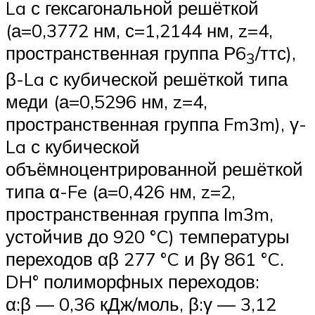
La с гексагональной решёткой
(а=0,3772 нм, с=1,2144 нм, z=4,
пространственная группа Р6
/ттс),
3
β-La с кубической решёткой типа
меди (а=0,5296 нм, z=4,
пространственная группа Fm3m), γ-
La с кубической
объёмноцентрированной решёткой
типа α-Fe (а=0,426 нм, z=2,
пространственная группа Im3m,
устойчив до 920 °C) температуры
переходов αβ 277 °C и βγ 861 °C.
DH° полиморфных переходов:
α:β — 0,36 кДж/моль, β:γ — 3,12