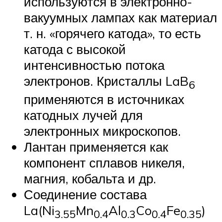
используются в электронно-
вакуумных лампах как материал
т. н. «горячего катода», то есть
катода с высокой
интенсивностью потока
электронов. Кристаллы LaB
6
применяются в источниках
катодных лучей для
электронных микроскопов.
Лантан применяется как
компонент сплавов никеля,
магния, кобальта и др.
Соединение состава
La(Ni
Mn
Al
Co
Fe
)
3.55
0.4
0.3
0.4
0.35