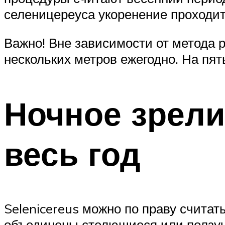
селеницереуса укоренение проходит
Важно! Вне зависимости от метода р
нескольких метров ежегодно. На пят
Ночное зрели
весь год
Selenicereus можно по праву считат
объединены стелющиеся или ползуч