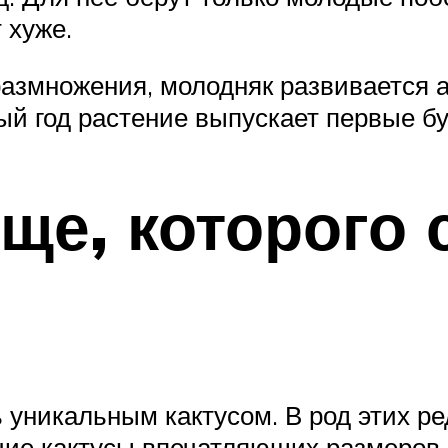
 хуже.
азмножения, молодняк развивается а
ый год растение выпускает первые б
ще, которого 
ь уникальным кактусом. В род этих р
ие кактусы впечатляющих размеров, 