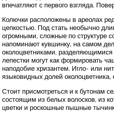
впечатляют с первого взгляда. Пове
Колючки расположены в ареолах редк
цепкостью. Под стать необычно дл
огромными, сложные по структуре со
напоминают кувшинку, на самом де
околоцветниками, разделяющимися н
лепестки могут как формировать чаш
наподобие хризантем. Игло- или ни
языковидных долей околоцветника, 
Стоит присмотреться и к бутонам се
состоящим из белых волосков, из к
цветки и роскошные пышные тычинк