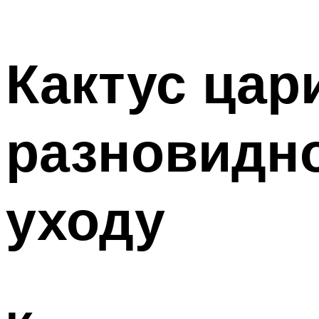
Кактус цар
разновидно
уходу