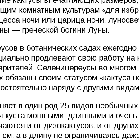
щим комнатным культурам «для избр
цесса ночи или царица ночи, луносв
ны — греческой богини Луны.
усов в ботанических садах ежегодно
циально продлевают свою работу на 
 зрителей. Селеницереусы во многом
 обязаны своим статусом «кактуса н
остоятельно наряду с другими видам
няет в один род 25 видов необычных
 куста мощными, длинными и очень 
аются и от дизокактусов, и от други
 см, а в длину не ограничиваясь даже