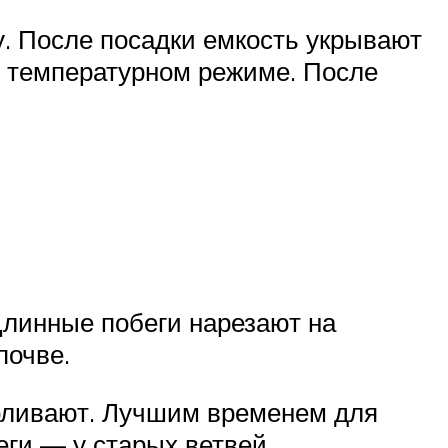
. После посадки емкость укрывают
м температурном режиме. После
линные побеги нарезают на
почве.
поливают. Лучшим временем для
еги — у старых ветвей