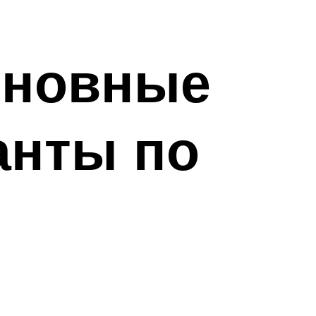
основные
анты по