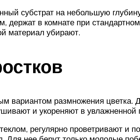
нный субстрат на небольшую глубину
м, держат в комнате при стандартно
ой материал убирают.
ростков
ым вариантом размножения цветка. Д
шивают и укореняют в увлажненной 
теклом, регулярно проветривают и 
. Для нее берут только молодые поб