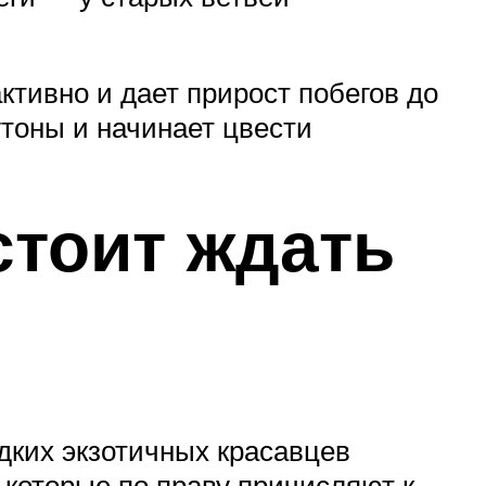
ктивно и дает прирост побегов до
утоны и начинает цвести
стоит ждать
едких экзотичных красавцев
которые по праву причисляют к