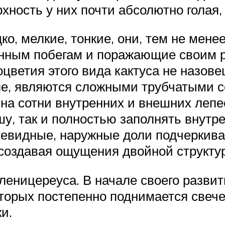
рхность у них почти абсолютно голая,
о, мелкие, тонкие, они, тем не мен
инным побегам и поражающие своим р
цветия этого вида кактуса не назов
ле, являются сложными трубчатыми 
а сотни внутренних и внешних лепе
у, так и полностью заполнять внутр
тевидные, наружные доли подчеркива
создавая ощущения двойной структур
леницереуса. В начале своего разви
оторых постепенно поднимается свеч
и.