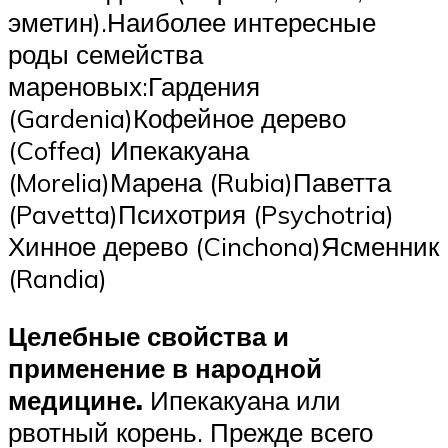
эметин).Наиболее интересные
роды семейства
мареновых:Гардения
(Gardenia)Кофейное дерево
(Coffea) Ипекакуана
(Morelia)Марена (Rubia)Паветта
(Pavetta)Психотрия (Psychotria)
Хинное дерево (Cinchona)Ясменник
(Randia)
Целебные свойства и
применение в народной
медицине.
Ипекакуана или
рвотный корень. Прежде всего