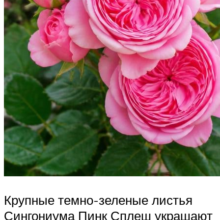
Крупные темно-зеленые листья
Сингониума Пинк Сплеш украшают