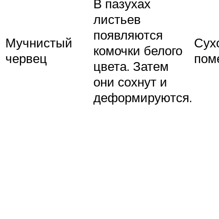
В пазухах
листьев
появляются
Мучнистый
Сух
комочки белого
червец
пом
цвета. Затем
они сохнут и
деформируются.