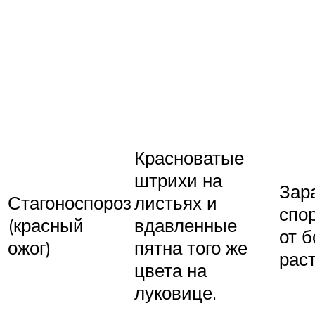
Красноватые
штрихи на
Зар
Стагоноспороз
листьях и
спо
(красный
вдавленные
от б
ожог)
пятна того же
рас
цвета на
луковице.