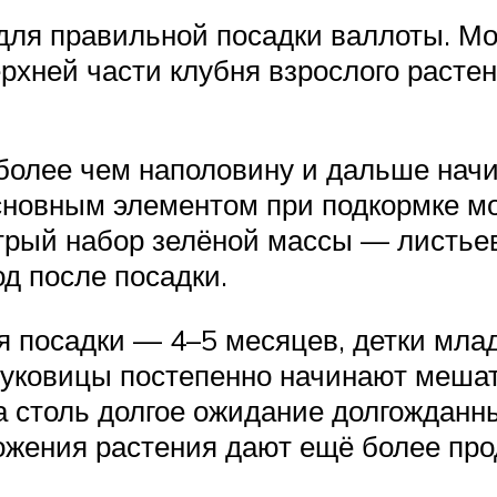
 для правильной посадки валлоты. М
рхней части клубня взрослого растен
 более чем наполовину и дальше начи
сновным элементом при подкормке мо
ый набор зелёной массы — листьев 
од после посадки.
 посадки — 4–5 месяцев, детки млад
ковицы постепенно начинают мешать
а столь долгое ожидание долгожданн
ожения растения дают ещё более пр