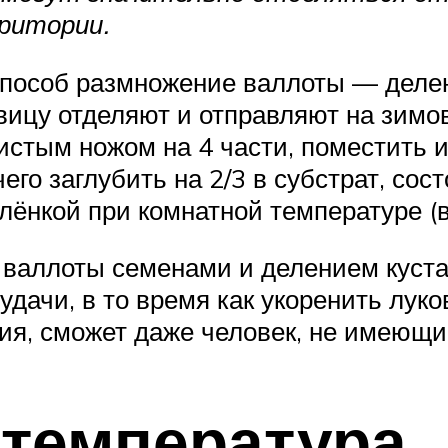
ритории.
способ размножение валлоты — делен
вицу отделяют и отправляют на зимо
истым ножом на 4 части, поместить и
его заглубить на 2/3 в субстрат, со
лёнкой при комнатной температуре (
 валлоты семенами и делением куста
удачи, в то время как укоренить лук
ия, сможет даже человек, не имеющи
 температура