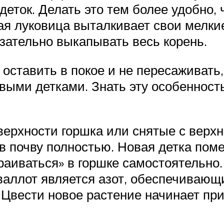
ток. Делать это тем более удобно, ч
я луковица выталкивает свои мелкие
зательно выкапывать весь корень.
ставить в покое и не пересаживать, 
овыми детками. Знать эту особенност
ерхности горшка или снятые с верхне
 в почву полностью. Новая детка пом
раиваться» в горшке самостоятельно
валлот является азот, обеспечиваю
Цвести новое растение начинает при