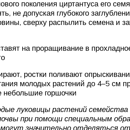
вого поколения циртантуса его семян
ть, не допуская глубокого заглублени
овины, сверху распылить семена и за
ставят на проращивание в прохладн
то
бирают, ростки поливают опрыскиван
ания молодых растений до 4–5 см пр
е небольшие горшочки
лодые луковицы растений семейства
почвы при помощи специальным обра
и могут значительно отделяться от