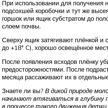
При использовании для получения но
подсохшей коробочки и тут же высея
горшок или ящик субстратом до пол
слоем почвы.
Сверху ящик затягивают плёнкой и 
до +18° C), хорошо освещённое мес
После появления всходов плёнку у
предосторожностями. После подраст
месяца рассаживают их в отдельны
Знаете ли вы?
В дикой природе мо
начинают втягиваться в глубину 
в процессе такого движения детк