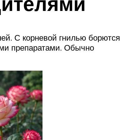
дителями
ней. С корневой гнилью борются
ыми препаратами. Обычно