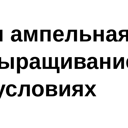
я ампельная
ыращивание
условиях