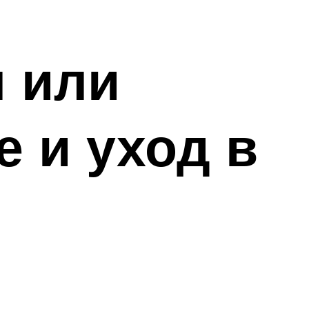
 или
 и уход в