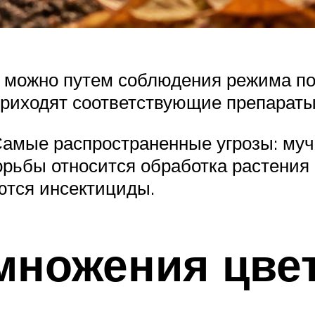
 можно путем соблюдения режима по
приходят соответствующие препараты
Самые распространенные угрозы: му
орьбы относится обработка растени
тся инсектициды.
множения цве