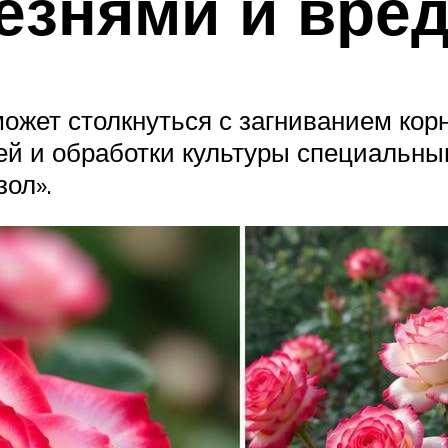
езнями и вре
может столкнуться с загниванием кор
ей и обработки культуры специальн
ол».