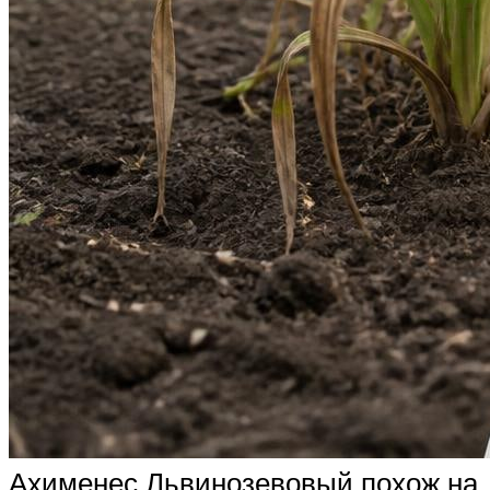
Ахименес Львинозевовый похож на